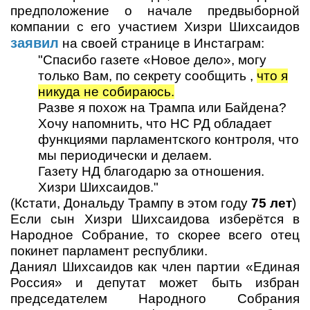
предположение о начале предвыборной
компании с его участием Хизри Шихсаидов
заявил
на своей странице в Инстаграм:
"Спасибо газете «Новое дело», могу
только Вам, по секрету сообщить ,
что я
никуда не собираюсь.
Разве я похож на Трампа или Байдена?
Хочу напомнить, что НС РД обладает
функциями парламентского контроля, что
мы периодически и делаем.
Газету НД благодарю за отношения.
Хизри Шихсаидов."
(Кстати, Дональду Трампу в этом году
75 лет
)
Если сын Хизри Шихсаидова изберётся в
Народное Собрание, то скорее всего отец
покинет парламент республики.
Даниял Шихсаидов как член партии «Единая
Россия» и депутат может быть избран
председателем Народного Собрания