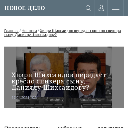
НОВОЕ ДЕЛО
Главная
/
Новости
/
Хизри Шихсаидов передаст кресло спикера
сыну, Даниялу Шихсаидову?
Хизри Шихсаидов передаст
кресло спикера сыну,
Даниялу Шихсаидову?
17.04.2021 10:51
или через соц. сети