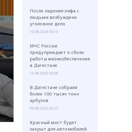
После падения лифа с
людьми возбуждено
уголовное дело
10.08.2026 00:13
или через соц. сети
МЧС России
предупреждает о сбоях
работы жизнеобеспечения
в Дагестане
10.08.2026 00:08
В Дагестане собрали
более 100 тысяч тонн
арбузов
09.08.2026 00:23
Красный мост будет
закрыт для автомобилей