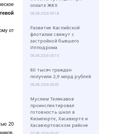
ческое
оплате ЖКХ
тевой
08.08.2026 00:18
Развитие Каспийской
ому от
флотилии свяжут с
застройкой бывшего
Ипподрома
08.08.2026 00:10
80 тысяч граждан
получили 2,9 млрд рублей
08.08.2026 00:05
Муслим Телякавов
проинспектировал
готовность школ в
Кизилюрте, Хасавюрте и
тью 20
Хасавюртовском районе
ников,
07.08.2026 00:47