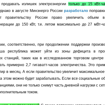
 продавать излишек электроэнергии
только до 15 кВт-ч
Однако в августе Минэнерго России
разработало
поправк
дут правительству России право увеличить объем в
нерации до 150 кВт, т.е. летом максимально до 27 мВт-ч
ии, соответственно, при продолжении поддержки произв
аша республика может уйти из зоны дефицита в про
ых станций, таких как в исследованном торговом центре
ть примерно 2,7 гигаватт-часов электричества. Это при
тир в месяц. А если правительство увеличит максимальное
на этом можно будет зарабатывать. Если все социальные о
иями, они не только снимут часть дневной нагрузки с сети
ополнительным током.