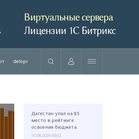
рт
delopr
Дагестан упал на 85
место в рейтинге
освоения бюджета
10.08.2026 00:52