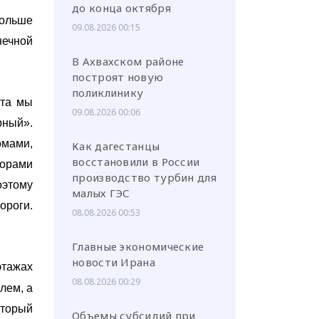
до конца октября
ольше
09.08.2026 00:15
нечной
В Ахвахском районе
построят новую
поликлинику
ста мы
09.08.2026 00:06
рный».
омами,
Как дагестанцы
восстановили в России
торами
производство турбин для
оэтому
малых ГЭС
ороги.
08.08.2026 00:53
Главные экономические
новости Ирана
этажах
08.08.2026 00:29
лем, а
оторый
Объемы субсидий при