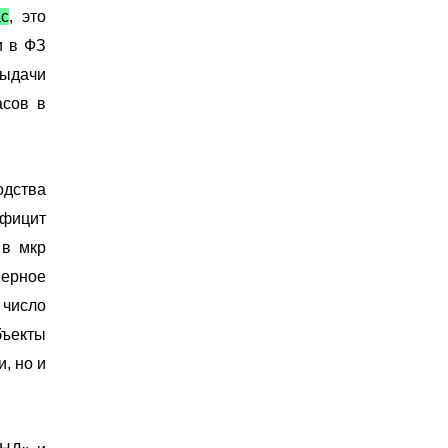
ас
, это
и в ФЗ
ыдачи
асов в
одства
фицит
 в мкр
мерное
 число
бъекты
, но и