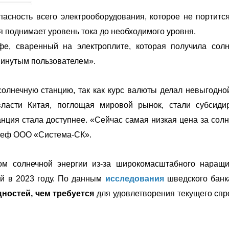
асность всего электрооборудования, которое не портится
ия поднимает уровень тока до необходимого уровня.
фе, сваренный на электроплите, которая получила сол
двинутым пользователем».
солнечную станцию, так как курс валюты делал невыгодно
власти Китая, поглощая мировой рынок, стали субсиди
анция стала доступнее. «Сейчас самая низкая цена за сол
 шеф ООО «Система-СК».
ом солнечной энергии из-за широкомасштабного наращ
й в 2023 году. По данным
исследования
шведского бан
ностей, чем требуется
для удовлетворения текущего спр