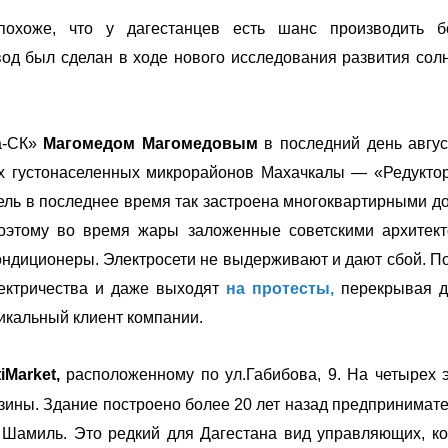
похоже, что у дагестанцев есть шанс производить б
вод был сделан в ходе нового исследования развития сол
а-СК»
Магомедом Магомедовым
в последний день авгу
ых густонаселенных микрорайонов Махачкалы — «Редукто
ель в последнее время так застроена многоквартирными д
Поэтому во время жары заложенные советскими архитек
ондиционеры. Электросети не выдерживают и дают сбой. П
лектричества и даже выходят
на протесты,
перекрывая д
никальный клиент компании.
iMarket,
расположенному по ул.Габибова, 9.
На четырех 
зины. Здание построено более 20 лет назад предпринимате
Шамиль. Это редкий для Дагестана вид управляющих, к