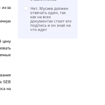
 из-за
Нет, Мусаев должен
отвечать один, так
как на всех
документах стоит его
нечную
подпись и он знал на
что идет
й цену
ровать
нечные
ивания
ка SEB
оса на