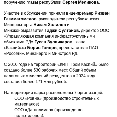
поручению главы республики
Сергея Меликова.
Участие в обсуждении приняли вице-премьер
Ризван
Газимагомедов
, руководители республиканских
Минпромторга
Низам Халилов
и
Минэкономразвития
Гаджи Султанов
, директор ООО
«Управляющая компания инфраструктурными
объектами РД»
Гусен Зулпикаров
, глава
г.Каспийска
Борис Гонцов
, представители ПАО
«Россети», Минэнерго и Минстроя РД.
С 2016 года на территории «КИП Пром Каспий» было
создано более 530 рабочих мест. Общий объем
налоговых отчислений резидентов в 2024 году
составил более 171 млн рублей.
На территории парка расположены 7 организаций:
ООО «Ровна» (производство строительных
материалов)
ООО «Дагполимер» (производство
полиэтиленов);