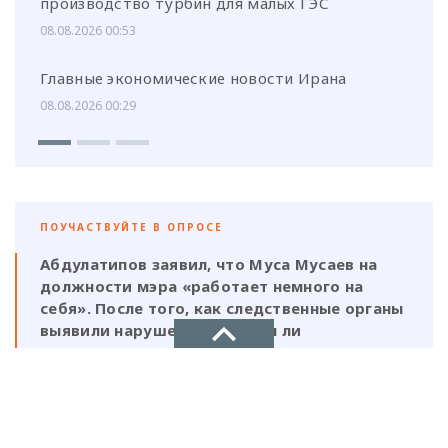
производство турбин для малых ГЭС
08.08.2026 00:53
Главные экономические новости Ирана
08.08.2026 00:29
ПОУЧАСТВУЙТЕ В ОПРОСЕ
Абдулатипов заявил, что Муса Мусаев на
должности мэра «работает немного на
себя». После того, как следственные органы
выявили нарушения, должен ли
ответственность нести и сам глава,
который, по его же словам, был в курсе
этой деятельности?
НОВОЕ ДЕЛО
новости, политика, экономика
Да, Мусаев не был самостоятельной