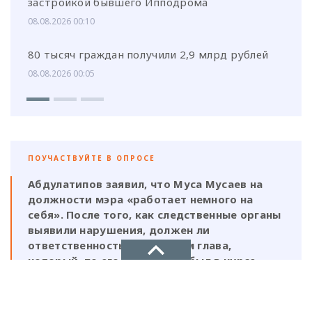
застройкой бывшего Ипподрома
08.08.2026 00:10
80 тысяч граждан получили 2,9 млрд рублей
08.08.2026 00:05
ПОУЧАСТВУЙТЕ В ОПРОСЕ
Абдулатипов заявил, что Муса Мусаев на
должности мэра «работает немного на
себя». После того, как следственные органы
выявили нарушения, должен ли
ответственность нести и сам глава,
который, по его же словам, был в курсе
этой деятельности?
НОВОЕ ДЕЛО
Да, Мусаев не был самостоятельной