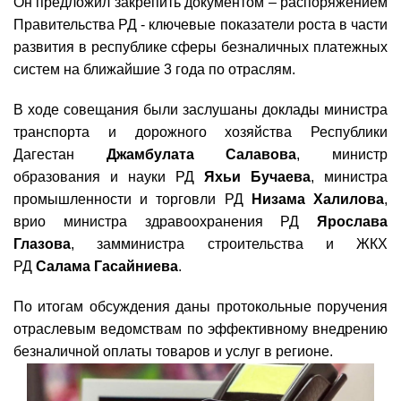
Он предложил закрепить документом – распоряжением
Правительства РД - ключевые показатели роста в части
развития в республике сферы безналичных платежных
систем на ближайшие 3 года по отраслям.
В ходе совещания были заслушаны доклады министра
транспорта и дорожного хозяйства Республики
Дагестан
Джамбулата Салавова
, министр
образования и науки РД
Яхьи Бучаева
, министра
промышленности и торговли РД
Низама Халилова
,
врио министра здравоохранения РД
Ярослава
Глазова
, замминистра строительства и ЖКХ
РД
Салама Гасайниева
.
По итогам обсуждения даны протокольные поручения
отраслевым ведомствам по эффективному внедрению
безналичной оплаты товаров и услуг в регионе.