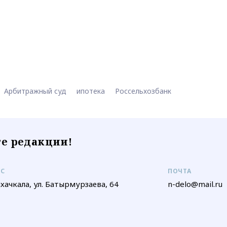
Арбитражный суд
ипотека
Россельхозбанк
е редакции!
ЕС
ПОЧТА
ахачкала, ул. Батырмурзаева, 64
n-delo@mail.ru