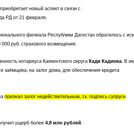
приобретает новый аспект в связи с
да РД от 21 февраля.
гионального филиала Республики Дагестан обратилось с ис
 000 руб. страхового возмещения.
венность нотариуса Каякентского округа
Кади Кадиева
. В и
ги заёмщика, на залог дома, для обеспечения кредита
на
признал залог недействительным, т.к. подпись супруги
получил ущерб более
4,8 млн
рублей
.