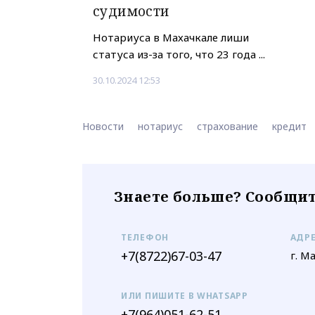
судимости
Нотариуса в Махачкале лиши
статуса из-за того, что 23 года ...
30.10.2024 12:53
Новости
нотариус
страхование
кредит
Знаете больше? Сообщит
ТЕЛЕФОН
АДР
+7(8722)67-03-47
г. М
ИЛИ ПИШИТЕ В WHATSAPP
+7(964)051-62-51