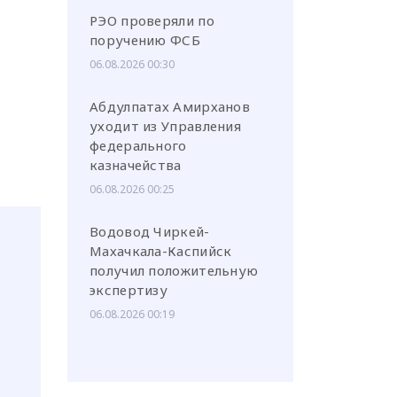
РЭО проверяли по
поручению ФСБ
06.08.2026 00:30
Абдулпатах Амирханов
уходит из Управления
федерального
казначейства
06.08.2026 00:25
Водовод Чиркей-
Махачкала-Каспийск
получил положительную
экспертизу
06.08.2026 00:19