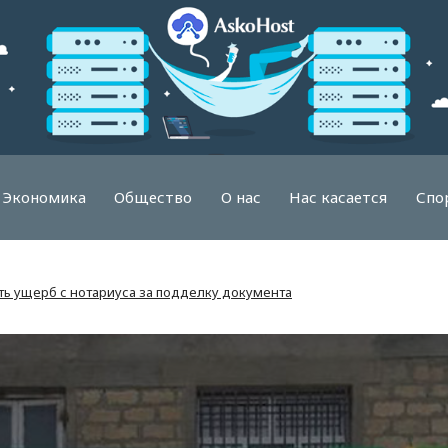
Экономика
Общество
О нас
Нас касается
Спо
ть ущерб с нотариуса за подделку документа