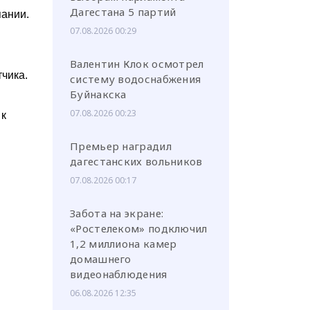
Дагестана 5 партий
пании.
07.08.2026 00:29
Валентин Клок осмотрел
чика.
систему водоснабжения
Буйнакска
07.08.2026 00:23
 к
Премьер наградил
дагестанских вольников
07.08.2026 00:17
Забота на экране:
«Ростелеком» подключил
1,2 миллиона камер
домашнего
видеонаблюдения
06.08.2026 12:35