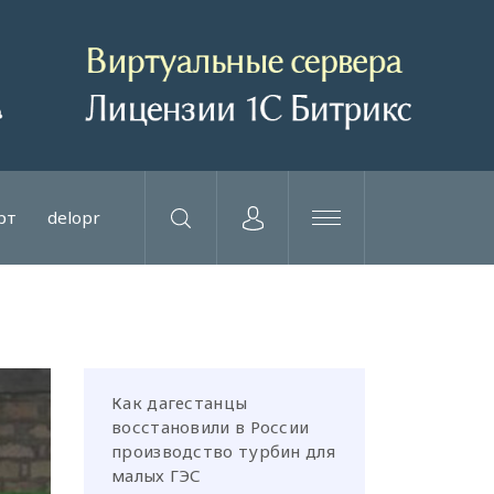
рт
delopr
Как дагестанцы
восстановили в России
производство турбин для
малых ГЭС