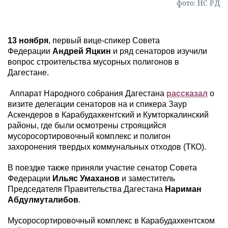
фото: НС РД
13 ноября
, первый вице-спикер Совета
Федерации
Андрей Яцкин
и ряд сенаторов изучили
вопрос строительства мусорных полигонов в
Дагестане.
Аппарат Народного собрания Дагестана
рассказал
о
визите делегации сенаторов на и спикера Заур
Аскендеров в Карабудахкентский и Кумторкалинский
районы, где были осмотрены строящийся
мусоросортировочный комплекс и полигон
захоронения твердых коммунальных отходов (ТКО).
В поездке также приняли участие сенатор Совета
Федерации
Ильяс Умаханов
и заместитель
Председателя Правительства Дагестана
Нариман
Абдулмуталибов
.
Мусоросортировочный комплекс в Карабудахкентском