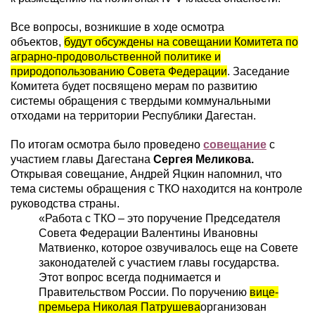
Все вопросы, возникшие в ходе осмотра
объектов,
будут обсуждены на совещании Комитета по
аграрно-продовольственной политике и
природопользованию Совета Федерации
. Заседание
Комитета будет посвящено мерам по развитию
системы обращения с твердыми коммунальными
отходами на территории Республики Дагестан.
По итогам осмотра было проведено
совещание
с
участием главы Дагестана
Сергея Меликова.
Открывая совещание, Андрей Яцкин напомнил, что
тема системы обращения с ТКО находится на контроле
руководства страны.
«Работа с ТКО – это поручение Председателя
Совета Федерации Валентины Ивановны
Матвиенко, которое озвучивалось еще на Совете
законодателей с участием главы государства.
Этот вопрос всегда поднимается и
Правительством России. По поручению
вице-
премьера Николая Патрушева
организован