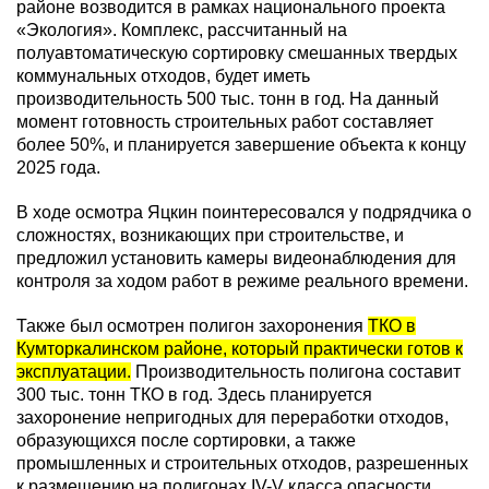
районе возводится в рамках национального проекта
«Экология». Комплекс, рассчитанный на
полуавтоматическую сортировку смешанных твердых
коммунальных отходов, будет иметь
производительность 500 тыс. тонн в год. На данный
момент готовность строительных работ составляет
более 50%, и планируется завершение объекта к концу
2025 года.
В ходе осмотра Яцкин поинтересовался у подрядчика о
сложностях, возникающих при строительстве, и
предложил установить камеры видеонаблюдения для
контроля за ходом работ в режиме реального времени.
Также был осмотрен полигон захоронения
ТКО в
Кумторкалинском районе, который практически готов к
эксплуатации.
Производительность полигона составит
300 тыс. тонн ТКО в год. Здесь планируется
захоронение непригодных для переработки отходов,
образующихся после сортировки, а также
промышленных и строительных отходов, разрешенных
к размещению на полигонах IV-V класса опасности.