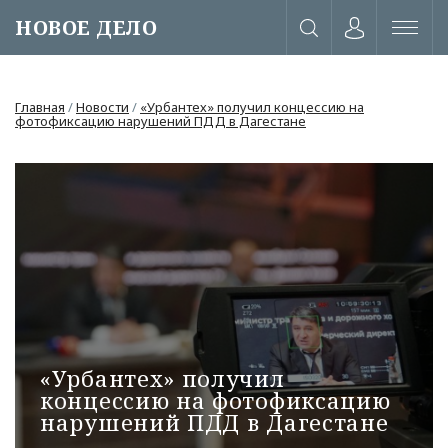
НОВОЕ ДЕЛО
Главная
/
Новости
/
«Урбантех» получил концессию на
фотофиксацию нарушений ПДД в Дагестане
«Урбантех» получил
или через соц. сети
концессию на фотофиксацию
нарушений ПДД в Дагестане