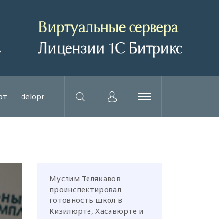
рт
delopr
Муслим Телякавов
проинспектировал
готовность школ в
Кизилюрте, Хасавюрте и