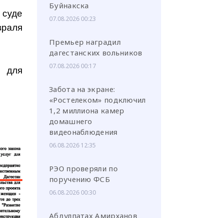
Буйнакска
суде
07.08.2026 00:23
враля
Премьер наградил
дагестанских вольников
07.08.2026 00:17
 для
Забота на экране:
«Ростелеком» подключил
1,2 миллиона камер
домашнего
видеонаблюдения
06.08.2026 12:35
РЭО проверяли по
поручению ФСБ
06.08.2026 00:30
Абдулпатах Амирханов