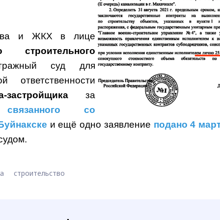
ства и ЖКХ в лице
го строительного
тражный суд для
й ответственности
-застройщика
за
ия
связанного со
 Буйнакске
и ещё одно заявление
подано 4 мар
 судом.
ва
строительство