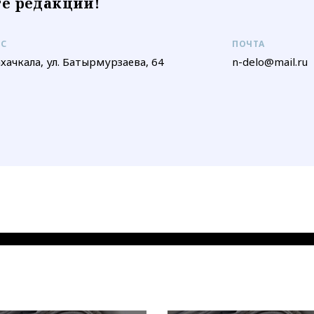
е редакции!
ЕС
ПОЧТА
ахачкала, ул. Батырмурзаева, 64
n-delo@mail.ru