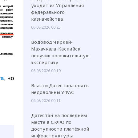
уходит из Управления
федерального
казначейства
06.08.2026 00:25
Водовод Чиркей-
Махачкала-Каспийск
получил положительную
экспертизу
06.08.2026 00:19
та
, но
Власти Дагестана опять
недовольны УФАС
06.08.2026 00:11
Дагестан на последнем
месте в СКФО по
доступности платёжной
инфраструктуры