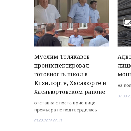
Муслим Телякавов
Адво
проинспектировал
лиш
готовность школ в
мош
Кизилюрте, Хасавюрте и
на по
Хасавюртовском районе
07.08.2
отставка с поста врио вице-
премьера не подтвердилась
07.08.2026 00:47