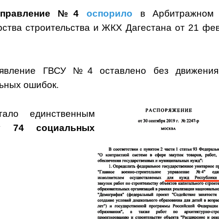
 управление №4
оспорило
в Арбитражном 
ства строительства и ЖКХ Дагестана от 21 фе
вление ГВСУ №4 оставлено без движения
льных ошибок.
ло единственным
тву
74 социальных