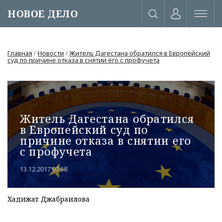
НОВОЕ ДЕЛО
Главная
/
Новости
/
Житель Дагестана обратился в Европейский
суд по причине отказа в снятии его с профучета
Житель Дагестана обратился
в Европейский суд по
причине отказа в снятии его
с профучета
13.12.2017 07:58
или через соц. сети
Хадижат Джабраилова