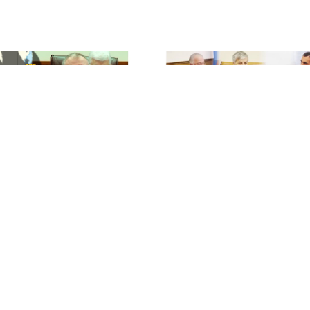
Рекламодателям
ейшая мусорная
Министр транспорт
титуция Дагестана
отказался строить
дорогу до выкупа зе
 как предчувствие
сославшись на
021 01:14
«доброжелателей» и
прокурора.
ое издание