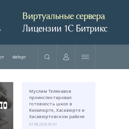
рт
delopr
Муслим Телякавов
проинспектировал
готовность школ в
Кизилюрте, Хасавюрте и
Хасавюртовском районе
07.08.2026 00:47