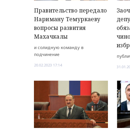
Правительство передало
Заоч
Нариману Темуркаеву
депу
вопросы развития
обяз
Махачкалы
чино
изб
и солидную команду в
подчинение
публи
20.02.2023 17:14
31.01.2