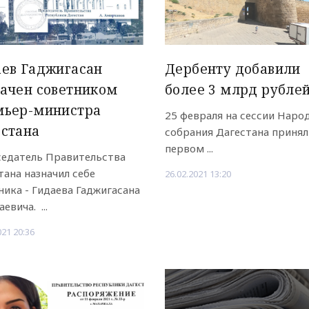
ев Гаджигасан
Дербенту добавили
ачен советником
более 3 млрд рубле
мьер-министра
25 февраля на сессии Наро
естана
собрания Дагестана принял
первом ...
едатель Правительства
тана назначил себе
26.02.2021 13:20
ника - Гидаева Гаджигасана
вича. ...
021 20:36