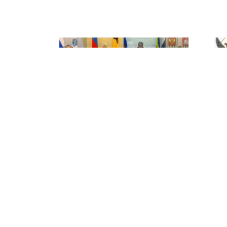
НОВОЕ ДЕЛО
новости, политика, экономика
Президент ввёл новые
Нов
критерии оценки глав
конс
регионов
мусор
4 феравля указом Президента
30.01.2
введены новые показатели для
оценки эффективности ...
ООО «Новое дело» ©1991-2019 Сетевое ежедневн