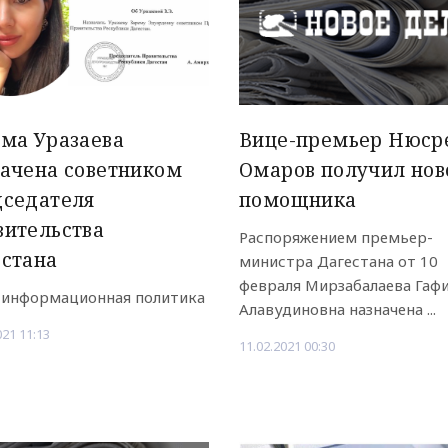
ма Уразаева
Вице-премьер Нюср
ачена советником
Омаров получил нов
дседателя
помощника
вительства
Распоряжением премьер-
естана
министра Дагестана от 10
февраля Мирзабалаева Гаф
 информационная политика
Алавудиновна назначена ...
021 11:13
11.02.2021 00:30