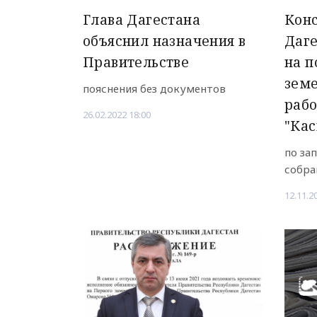
Глава Дагестана
Кон
объяснил назначения в
Даге
Правительстве
на п
земе
пояснения без документов
раб
26.02.2022 18:00
"Кас
по за
собра
12.11.2