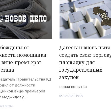
обождены от
Дагестан вновь пыта
жности помощники
создать свою торгов
 вице-премьеров
площадку для
естана
государственных
закупок
едатель Правительства РД
одил от должности
новая попытка
ников вице-премьеров
05.02.2021 19:29
 Меджидову ...
021 00:02