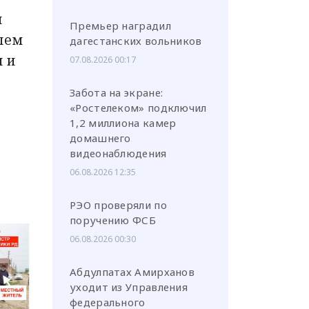
н
Премьер наградил
лем
дагестанских вольников
 и
07.08.2026 00:17
Забота на экране:
«Ростелеком» подключил
1,2 миллиона камер
домашнего
видеонаблюдения
06.08.2026 12:35
РЭО проверяли по
поручению ФСБ
06.08.2026 00:30
Абдулпатах Амирханов
уходит из Управления
федерального