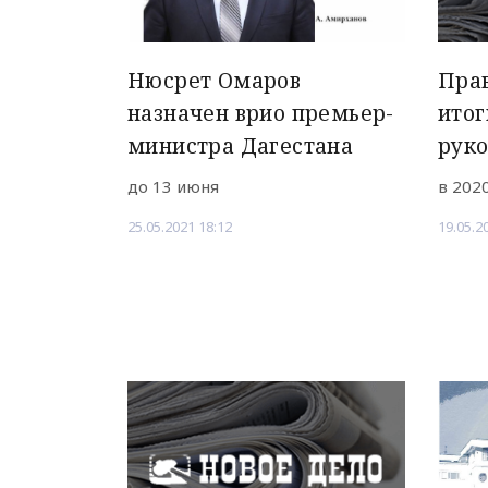
Нюсрет Омаров
Прав
назначен врио премьер-
итог
министра Дагестана
руко
до 13 июня
в 202
25.05.2021 18:12
19.05.2