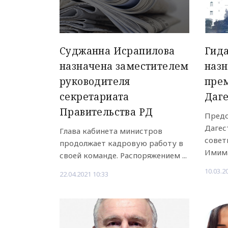
Суджанна Исрапилова
Гида
назначена заместителем
назн
руководителя
пре
секретариата
Даг
Правительства РД
Предс
Дагес
Глава кабинета министров
совет
продолжает кадровую работу в
Имимае
своей команде. Распоряжением ...
10.03.2
22.04.2021 10:33