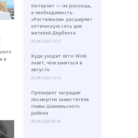
Интернет — не роскошь,
а необходимость:
«Ростелеком» расширяет
оптическую сеть для
жителей Дербента
й
05.08.2026 12:27
дного
Куда уходит лето: Wink
и в
знает, чем заняться в
августе
05.08.2026 12:16
Президент наградил
посмертно заместителя
главы Шамильского
района
05.08.2026 00:28