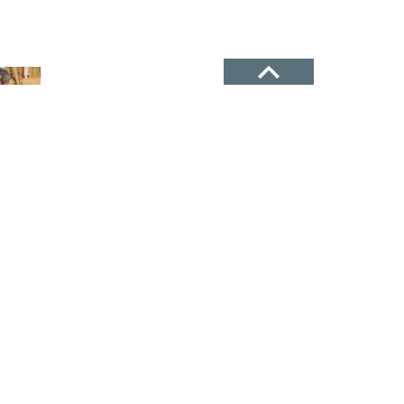
ТЕЛЕФОН
+7(8722)67-03-47
АДРЕС
г. Махачкала, ул. Батырмурзаева,
64, офис (кв 61-62)
а
ПОЧТА
мли,
n-delo@mail.ru