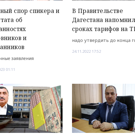
ный спор спикера и
В Правительстве
тата об
Дагестана напомнил
анностях
сроках тарифов на 
вников и
надо утвердить до конца г
ранников
24.11.2022 17:52
чные заявления
023 01:11