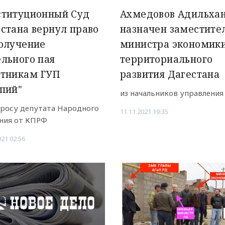
ституционный Суд
Ахмедовов Адильха
стана вернул право
назначен заместите
олучение
министра экономики
льного пая
территориального
отникам ГУП
развития Дагестана
пий"
из начальников управления
просу депутата Народного
11.11.2021 19:35
ния от КПРФ
021 02:56