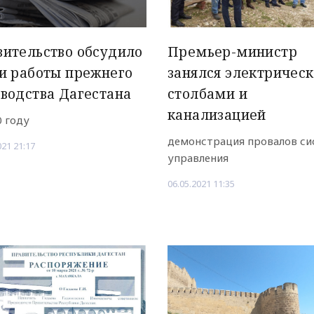
ительство обсудило
Премьер-министр
и работы прежнего
занялся электричес
водства Дагестана
столбами и
канализацией
0 году
демонстрация провалов с
021 21:17
управления
06.05.2021 11:35