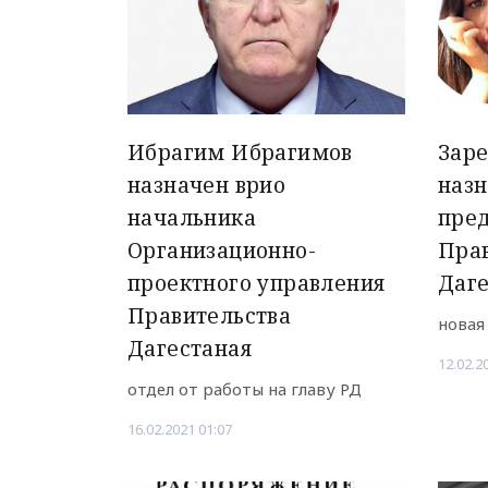
Ибрагим Ибрагимов
Заре
назначен врио
назн
начальника
пре
Организационно-
Пра
проектного управления
Даг
Правительства
новая
Дагестаная
12.02.2
отдел от работы на главу РД
16.02.2021 01:07