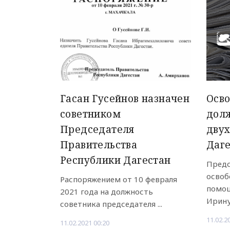
Гасан Гусейнов назначен
Осв
советником
дол
Председателя
двух
Правительства
Даг
Республики Дагестан
Предс
освоб
Распоряжением от 10 февраля
помощ
2021 года на должность
Ирину
советника председателя ...
11.02.2
11.02.2021 00:20