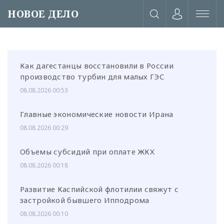
НОВОЕ ДЕЛО
Как дагестанцы восстановили в России
производство турбин для малых ГЭС
08.08.2026 00:53
Главные экономические новости Ирана
08.08.2026 00:29
Объемы субсидий при оплате ЖКХ
08.08.2026 00:18
Развитие Каспийской флотилии свяжут с
или через соц. сети
застройкой бывшего Ипподрома
08.08.2026 00:10