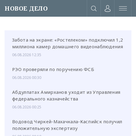
НОВОЕ ДЕЛО
Забота на экране: «Ростелеком» подключил 1,2
миллиона камер домашнего видеонаблюдения
06.08.2026 12:35
РЭО проверяли по поручению ФСБ
06.08.2026 00:30
Абдулпатах Амирханов уходит из Управления
федерального казначейства
06.08.2026 00:25
или через соц. сети
Водовод Чиркей-Махачкала-Каспийск получил
положительную экспертизу