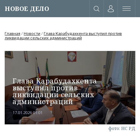
НОВОЕ ДЕЛО
Главная
/
Новости
/
Глава Карабудахкента выступил против
ликвидации сельских администраций
Глава Карабудахкента
выступил против
ликвидации сельских
администраций
17.01.2026 01:01
или через соц. сети
фото: НС РД