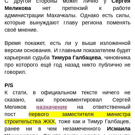
С другой стороны может лично у
Сергея
Меликова
нет претензий к работе
администрации Махачкалы. Однако есть силы,
которые вынуждают главу региона поменять
своё мнение.
Время покажет, есть ли у выше изложенной
версии основания. И главным показателем будет
карьерная судьба
Тимура Галбацева
, чиновника
про которого ещё год назад никто публично не
говорил.
P
/
S
К стати, в официальном тексте ничего не
сказано, как прокомментировал Сергей
Меликов
назначение
на ответственный
пост
первого заместителя министра
строительства ЖКХ
, тоже как и Тимур Галбацев,
ранее ни в чем незамеченного
Исмаила