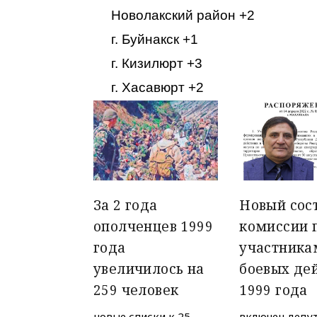
Новолакский район +2
г. Буйнакск +1
г. Кизилюрт +3
г. Хасавюрт +2
За 2 года
Новый сос
ополченцев 1999
комиссии 
года
участника
увеличилось на
боевых де
259 человек
1999 года
новые списки к 25-
включен депу