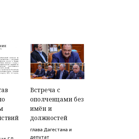
тав
Встреча с
по
ополченцами без
м
имён и
йствий
должностей
глава Дагестана и
депутат
тат ГД