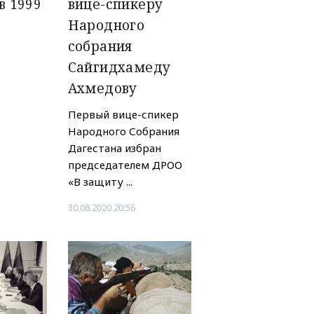
в 1999
вице-спикеру
Народного
собрания
Сайгидхамеду
Ахмедову
Первый вице-спикер
Народного Собрания
Дагестана избран
председателем ДРОО
«В защиту ...
30.08.2020 20:56