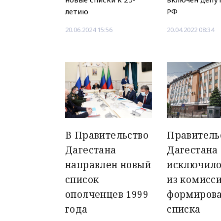
летию
РФ
20.06.2024 15:56
20.04.2022 08:34
В Правительство
Правитель
Дагестана
Дагестана
направлен новый
исключило
список
из комисси
ополченцев 1999
формиров
года
списка