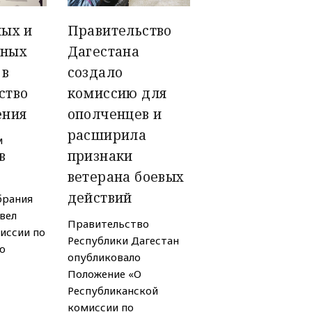
ных и
Правительство
нных
Дагестана
 в
создало
ство
комиссию для
ения
ополченцев и
расширила
м
в
признаки
ветерана боевых
действий
брания
вел
Правительство
иссии по
Республики Дагестан
ю
опубликовало
Положение «О
Республиканской
комиссии по