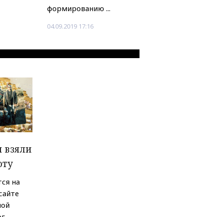
формированию ...
04.09.2019 17:16
 взяли
оту
ся на
сайте
ной
г,