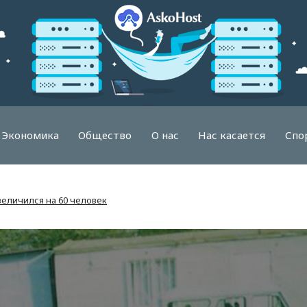
Экономика
Общество
О нас
Нас касается
Спо
величился на 60 человек