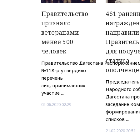
Правительство
461 ранен
признало
награжде
ветеранами
направили
менее 500
Правитель
человек
для получ
статуса
Правительство Дагестана Распоряжение
ополченце
№118-р утвердило
перечень
Председатель
лиц, принимавших
Народного со
участие ...
Дагестана про
заседание Ком
05.06.2020 02:29
формировани
списков ...
21.02.2020 20:51