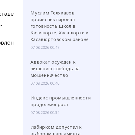
Муслим Телякавов
ставе
проинспектировал
а.
готовность школ в
Кизилюрте, Хасавюрте и
Хасавюртовском районе
овлен
07.08.2026 00:47
Адвокат осужден к
лишению свободы за
мошенничество
07.08.2026 00:40
Индекс промышленности
продолжил рост
07.08.2026 00:34
Избирком допустил к
выборам парламента