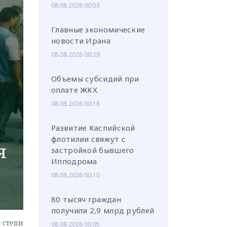
08.08.2026 00:53
Главные экономические
новости Ирана
08.08.2026 00:29
или через соц. сети
Объемы субсидий при
оплате ЖКХ
08.08.2026 00:18
Развитие Каспийской
флотилии свяжут с
я
застройкой бывшего
Ипподрома
08.08.2026 00:10
80 тысяч граждан
получили 2,9 млрд рублей
с степи
08.08.2026 00:05