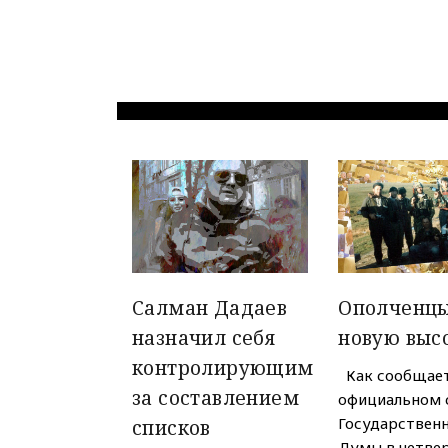
Салман Дадаев
Ополченцы
назначил себя
новую выс
контролирующим
Как сообщает
за составлением
официальном 
Государствен
списков
Думы в четвер