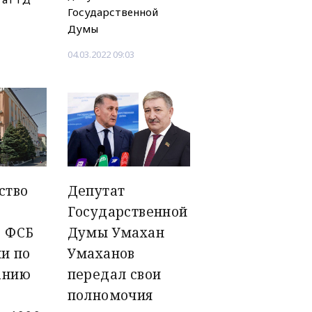
Государственной
Думы
04.03.2022 09:03
ство
Депутат
Государственной
 ФСБ
Думы Умахан
и по
Умаханов
анию
передал свои
полномочия