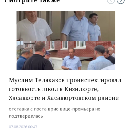
Смотрите также
Муслим Телякавов проинспектировал
готовность школ в Кизилюрте,
Хасавюрте и Хасавюртовском районе
отставка с поста врио вице-премьера не
подтвердилась
07.08.2026 00:47