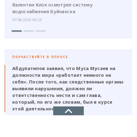
Валентин Клок осмотрел систему
водоснабжения Буйнакска
07.08.2026 00:23
ПОУЧАСТВУЙТЕ В ОПРОСЕ
Абдулатипов заявил, что Муса Мусаев на
должности мэра «работает немного на
себя». После того, как следственные органы
выявили нарушения, должен ли
ответственность нести и сам глава,
который, по его же словам, был в курсе
этой деятельности?
Да, Мусаев не был самостоятельной
фигурой и выполнял поручения своих
НОВОЕ ДЕЛО
ставленников