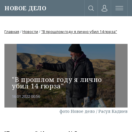
НОВОЕ ДЕЛО
Главная
/
Новости
/
"В прошлом году я лично убил 14 гюрза"
"В прошлом году я лично
убил 14 гюрза"
16.01.2022 00:56
фото Новое дело / Расул Кадиев
или через соц. сети