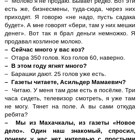
– Молоко я не продаю. Бывает редко. Вот эти
есть же, бизнесмены, туда-сюда, через них
приходят. Я говорю «не надо, пусть садака
будет». А мне говорят «бери, там у них мешки
денег». Вот так я брал деньги немножко. Я
продавал козлиное молоко.
– Сейчас много у вас коз?
– Отара 350 голов. Коз голов 60, наверно.
– В этом году ягнят много?
– Барашки дают. 25 голов уже есть.
– Газеты читаете, Асильдер Мамаевич?
– Читаю. У меня там дом есть в посёлке. Три
часа сидеть, телевизор смотреть, я уже там
не могу. Тянет на поле. А вы сами откуда
ребята?
– Мы из Махачкалы, из газеты «Новое
дело». Один наш знакомый, спросил,
почему у нас нет интервью с простыми