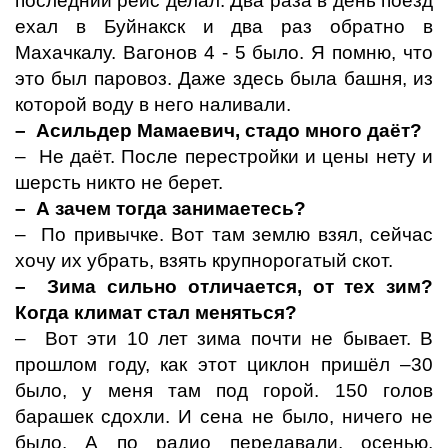
последний рейс делал. Два раза в день поезд
ехал в Буйнакск и два раз обратно в
Махачкалу. Вагонов 4 - 5 было. Я помню, что
это был паровоз. Даже здесь была башня, из
которой воду в него наливали.
– Асильдер Мамаевич, стадо много даёт?
– Не даёт. После перестройки и цены нету и
шерсть никто не берет.
– А зачем тогда занимаетесь?
– По привычке. Вот там землю взял, сейчас
хочу их убрать, взять крупнорогатый скот.
– Зима сильно отличается, от тех зим?
Когда климат стал меняться?
– Вот эти 10 лет зима почти не бывает. В
прошлом году, как этот циклон пришёл –30
было, у меня там под горой. 150 голов
барашек сдохли. И сена не было, ничего не
было. А по радио передавали, осенью,