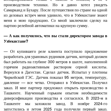
производством техники. Но я давно хотел увидеть
Самарканд и Бухару. После путешествия по стране на одной
из деловых встреч меня удивило, что в Узбекистане знают
меня и мою продукцию. Со мной заключили сделку на
партию
релейной автоматики на крупную сумму.
— А как получилось
что вы стали директором завода в
,
Узбекистане?
— От купившего реле клиента поступило предложение
разработать
для урановых рудников датчик, который должен
был работать на глубине 300 метров в шахте, наполненной
горячим радиоактивным раствором серной кислоты.
Вернулся в Дагестан. Сделал датчик. Испытал у плотины
Чиркейской ГЭС. Датчик показал 95 метров, температуру,
давление — все четко. Отправил в Узбекистан. Получил
заказ. И мне партнер предложил открыть производство в
Ташкенте. Наученный горьким опытом необходимости
диверсификации производства я согласился.
В
23-м в
20
Ташкенте мы заложили завод. В ноябре
24-го
20
запустились и летом
25
года получили первый заказ.
20