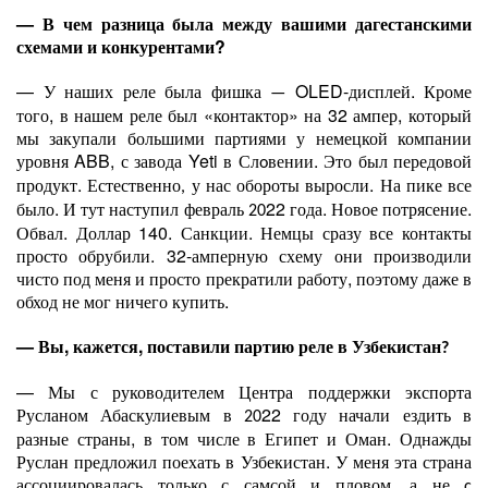
— В чем разница была между вашими дагестанскими
схемами и конкурентами?
— У наших реле была фишка
OLED-дисплей. Кроме
—
того, в нашем реле был «контактор» на 32 ампер, который
мы закупали большими партиями у немецкой компании
уровня ABB, с завода Yeti в Сл
вении. Это был передовой
о
продукт. Естественно
у нас обороты выросли. На пике все
,
было. И тут наступил февраль
22 года. Новое потрясение.
20
Обвал. Доллар 140. Санкции. Немцы сразу все контакты
просто обрубили. 32-амперную схему они производили
чисто под меня и просто прекратили работу, поэтому даже в
обход не мог ничего купить.
— Вы, кажется, поставили партию реле в Узбекистан
?
— Мы с руководителем Центра поддержки экспорта
Русланом Абаскулиевым в
22 году начали ездить в
20
разные страны, в том числе в Египет и Оман. Однажды
Руслан предложил поехать в Узбекистан. У меня эта страна
ассоциировалась только с самсой и пловом, а не
с