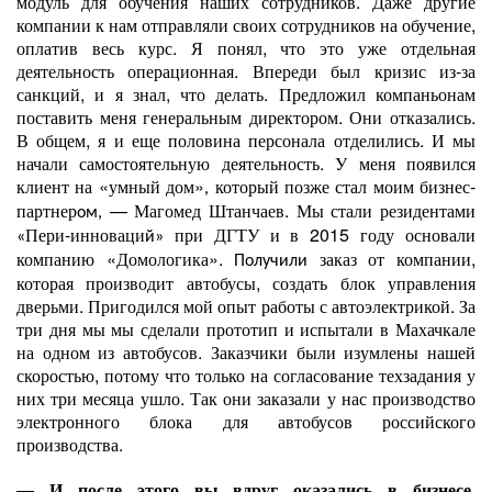
модуль для обучения наших сотрудников. Даже другие
компании к нам отправляли своих сотрудников на обучение,
оплатив весь курс. Я понял, что это уже отдельная
деятельность операционная. Впереди был кризис из-за
санкций, и я знал, что делать. Предложил компаньонам
поставить меня генеральным директором. Они отказались.
В общем, я и еще половина персонала отделились. И мы
начали самостоятельную деятельность. У меня появился
клиент на «умный дом»
который позже стал моим бизнес-
,
партнер
— Магомед Штанчаев. Мы стали резидентами
ом,
Пери-инноваци
при ДГТУ и в 2015 году основали
«
й»
компанию «Домологика».
заказ от компании,
Получили
которая производит автобусы, создать блок управления
дверьми. Пригодился мой опыт работы с автоэлектрикой. За
три дня мы мы сделали прототип и испытали в Махачкале
на одном из автобусов. Заказчики были изумлены нашей
скоростью, потому что только на согласование техзадания у
них три месяца ушло. Так они заказали у нас производство
электронного блока для автобусов российского
производства.
— И после этого вы вдруг оказались в бизнесе