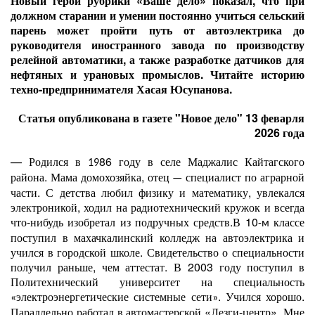
Новый герой рубрики «
Ваше дело
» показал, что при
должном старании и умении постоянно учиться сельский
парень может пройти путь от автоэлектрика до
руководителя иностранного завода по производству
релейной автоматики, а также разработке датчиков для
нефтяных и урановых промыслов.
Читайте историю
техно-предпринимателя Хасая
Юсупанова.
Статья опубликована в газете "Новое дело" 13 феварля
2026 года
— Родился в
86 году в селе Маджалис Кайтагского
19
района. Мама домохозяйка, отец
специалист по аграрной
—
части. С детства любил физику и математику, увлекался
электроникой, ходил на радиотехнический кружок и всегда
что-нибудь изобретал из подручных средств.В 10
классе
-м
поступил в махачкалинский колледж на автоэлектрика и
учился в городской школе. Свидетельство о специальности
получил раньше, чем аттестат. В 2003 году поступил в
Политехнический университет
на специальность
электроэнергетические системные сети
. Учился хорошо.
«
»
Параллельно работал в автомастерской «Лезги-центр». Мне