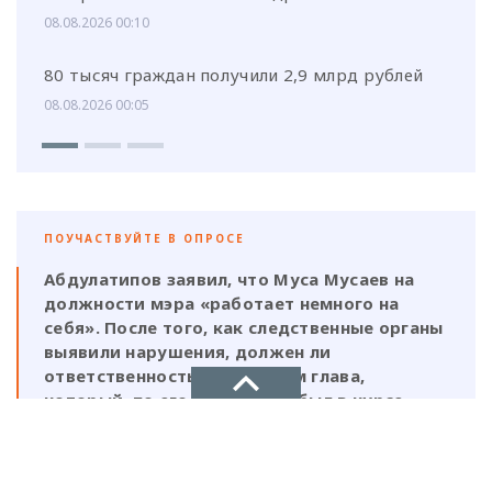
08.08.2026 00:10
80 тысяч граждан получили 2,9 млрд рублей
08.08.2026 00:05
ПОУЧАСТВУЙТЕ В ОПРОСЕ
Абдулатипов заявил, что Муса Мусаев на
должности мэра «работает немного на
себя». После того, как следственные органы
выявили нарушения, должен ли
ответственность нести и сам глава,
который, по его же словам, был в курсе
этой деятельности?
НОВОЕ ДЕЛО
Да, Мусаев не был самостоятельной