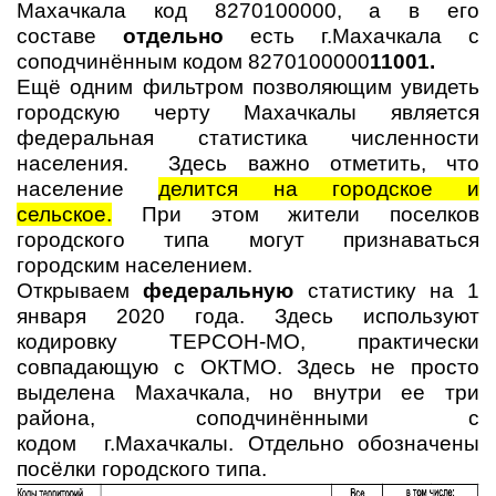
Махачкала код 8270100000, а в его
составе
отдельно
есть г.Махачкала с
соподчинённым кодом 8270100000
11001.
Ещё одним фильтром позволяющим увидеть
городскую черту Махачкалы является
федеральная статистика численности
населения. Здесь важно отметить, что
население
делится на городское и
сельское.
При этом жители поселков
городского типа могут признаваться
городским населением.
Открываем
федеральную
статистику на 1
января 2020 года. Здесь используют
кодировку ТЕРСОН-МО, практически
совпадающую с ОКТМО. Здесь не просто
выделена Махачкала, но внутри ее три
района, соподчинёнными с
кодом г.Махачкалы. Отдельно обозначены
посёлки городского типа.