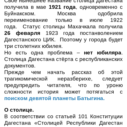
Своё нынешнее название столица Дагестана
получила в мае
1921 года
, одновременно с
Буйнакском. Москва одобрила
переименование только в июле 1922
года. Статус столицы Махачкала получила
26 феварля
1923 года постанволением
Дагестанского ЦИК. Поэтому у города будет
три столетних юбилея.
Но есть одна проблема –
нет юбиляра
.
Столица Дагестана стёрта с республиканских
документов.
Прежде чем начать рассказ об этой
трагикомической неразберихе, следует
предупредить читателя, что по уроню
сложности история может потягаться с
поиском девятой планеты Батыгина.
О столице.
В соответствии со статьей 101 Конституции
Дагестана
«Столицей Республики Дагестан