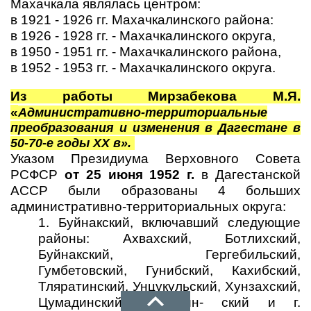
Махачкала являлась центром:
в 1921 - 1926 гг. Махачкалинского района:
в 1926 - 1928 гг. - Махачкалинского округа,
в 1950 - 1951 гг. - Махачкалинского района,
в 1952 - 1953 гг. - Махачкалинского округа.
Из работы Мирзабекова М.Я.
«
Административно-территориальные
преобразования и изменения в Дагестане в
50-70-е годы ХХ в».
Указом Президиума Верховного Совета
РСФСР
от 25 июня 1952 г.
в Дагестанской
АССР были образованы 4 больших
административно-территориальных округа:
1. Буйнакский, включавший следующие
районы: Ахвахский, Ботлихский,
Буйнакский, Гергебильский,
Гумбетовский, Гунибский, Кахибский,
Тляратинский, Унцукульский, Хунзахский,
Цумадинский, Чародин- ский и г.