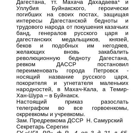
1
Дагестана, тт. Махача Дахадаева
и
Уллубия Буйнакского, героически
погибших на своих постах, защищая
интересы Дагестанской бедноты и
трудового народа от покушения казачьих
банд, генералов русского царя и
дагестанских медальщиков, князей,
беков и подобных им негодяев,
желающих вновь закабалить
революционную бедноту Дагестана,
ревком ДАССР постановил
переименовать города Петровск -
носящий название русского царя,
покорителя и угнетателя маленьких
народностей, в Махач-Кала, а Темир-
Хан-Шура – в Буйнакск.
Настоящий приказ разослать
телеграфом во все горвоенкомы,
окрревкомы и учревкомы.
Зам. Предревкома ДССР Н. Самурский
Секретарь Серегин
ГУ «ЦГА РД», ф. Р - 4, оп. 3, д. 21, л. 65.