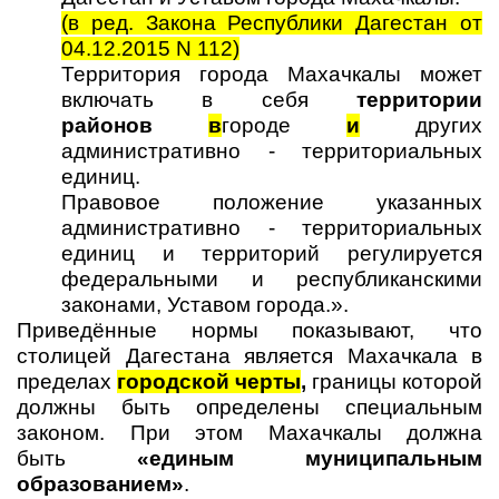
(в ред. Закона Республики Дагестан от
04.12.2015 N 112)
Территория города Махачкалы может
включать в себя
территории
районов
в
городе
и
других
административно - территориальных
единиц.
Правовое положение указанных
административно - территориальных
единиц и территорий регулируется
федеральными и республиканскими
законами, Уставом города.».
Приведённые нормы показывают, что
столицей Дагестана является Махачкала в
пределах
городской черты
,
границы которой
должны
быть определены специальным
законом.
При этом Махачкалы должна
быть
«единым муниципальным
образованием»
.