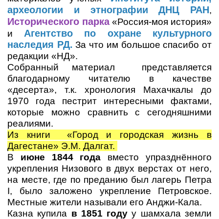
археологии и этнографии ДНЦ РАН
,
Исторического парка
«Россия-моя история»
Агентство по охране культурного
и
наследия РД.
За что им большое спасибо от
редакции «НД».
Собранный материал представляется
благодарному читателю в качестве
«десерта», т.к. хронология Махачкалы до
1970 года пестрит интересными фактами,
которые можно сравнить с сегодняшними
реалиями.
Из книги «Город и городская жизнь в
Дагестане» Э.М. Далгат.
В
июне 1844 года
вместо упразднённого
укрепления Низового в двух верстах от него,
на месте, где по преданию был лагерь Петра
I, было заложено укрепление Петровское.
Местные жители называли его Анджи-Кала.
Казна купила
в 1851 году
у шамхала земли