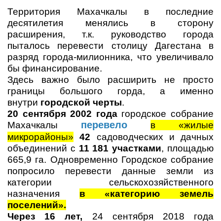
Территория Махачкалы в последние
десятилетия менялись в сторону
расширения, т.к. руководство города
пыталось перевести столицу Дагестана в
разряд города-милионника, что увеличивало
бы финансирование.
Здесь важно было расширить не просто
границы большого горда, а именно
внутри
городской черты
.
20 сентября 2002 года
городское собрание
перевело
Махачкалы
в «жилые
микрорайоны»
42
садоводческих и дачных
объединений с
11 181 участками
, площадью
665,9 га. Одновременно Городское собрание
попросило перевести данные земли из
категории сельскохозяйственного
назначения
в «категорию земель
поселений».
Через 16 лет,
24 сентября 2018 года