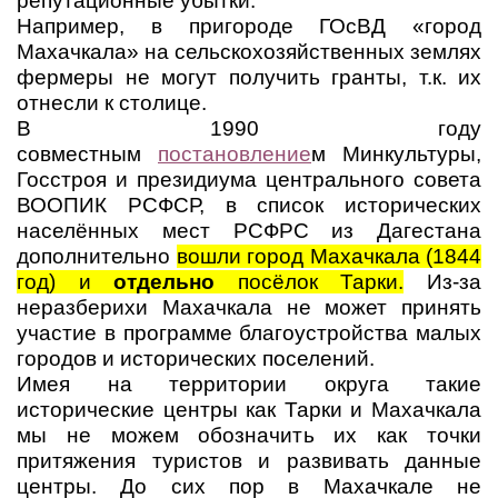
репутационные убытки.
Например, в пригороде ГОсВД «город
Махачкала» на сельскохозяйственных землях
фермеры не могут получить гранты, т.к. их
отнесли к столице.
В 1990 году
совместным
постановление
м Минкультуры,
Госстроя и президиума центрального совета
ВООПИК РСФСР, в список исторических
населённых мест РСФРС из Дагестана
дополнительно
вошли город Махачкала (1844
год) и
отдельно
посёлок Тарки.
Из-за
неразберихи Махачкала не может принять
участие в программе благоустройства малых
городов и исторических поселений.
Имея на территории округа такие
исторические центры как Тарки и Махачкала
мы не можем обозначить их как точки
притяжения туристов и развивать данные
центры. До сих пор в Махачкале не